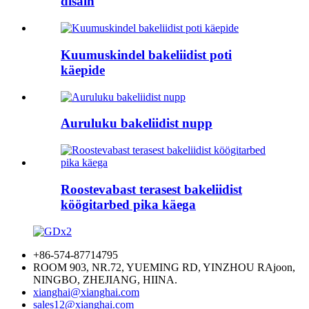
disain
Kuumuskindel bakeliidist poti
käepide
Auruluku bakeliidist nupp
Roostevabast terasest bakeliidist
köögitarbed pika käega
+86-574-87714795
ROOM 903, NR.72, YUEMING RD, YINZHOU RAjoon,
NINGBO, ZHEJIANG, HIINA.
xianghai@xianghai.com
sales12@xianghai.com