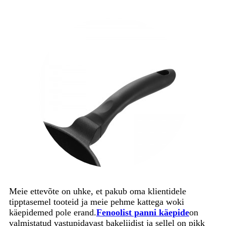
Meie ettevõte on uhke, et pakub oma klientidele
tipptasemel tooteid ja meie pehme kattega woki
käepidemed pole erand.
Fenoolist panni käepide
on
valmistatud vastupidavast bakeliidist ja sellel on pikk