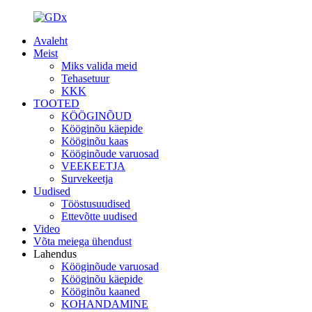
Avaleht
Meist
Miks valida meid
Tehasetuur
KKK
TOOTED
KÖÖGINÕUD
Kööginõu käepide
Kööginõu kaas
Kööginõude varuosad
VEEKEETJA
Survekeetja
Uudised
Tööstusuudised
Ettevõtte uudised
Video
Võta meiega ühendust
Lahendus
Kööginõude varuosad
Kööginõu käepide
Kööginõu kaaned
KOHANDAMINE