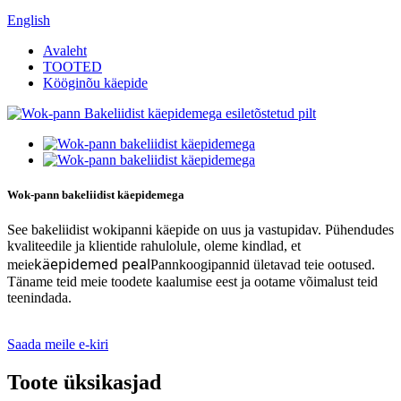
English
Avaleht
TOOTED
Kööginõu käepide
Wok-pann bakeliidist käepidemega
See bakeliidist wokipanni käepide on uus ja vastupidav. Pühendudes
kvaliteedile ja klientide rahulolule, oleme kindlad, et
käepidemed peal
meie
Pannkoogipannid ületavad teie ootused.
Täname teid meie toodete kaalumise eest ja ootame võimalust teid
teenindada.
Saada meile e-kiri
Toote üksikasjad