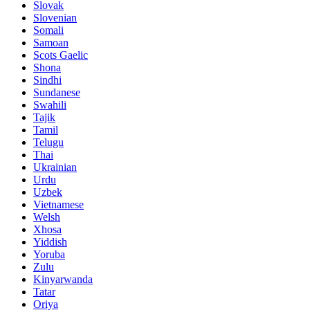
Slovak
Slovenian
Somali
Samoan
Scots Gaelic
Shona
Sindhi
Sundanese
Swahili
Tajik
Tamil
Telugu
Thai
Ukrainian
Urdu
Uzbek
Vietnamese
Welsh
Xhosa
Yiddish
Yoruba
Zulu
Kinyarwanda
Tatar
Oriya