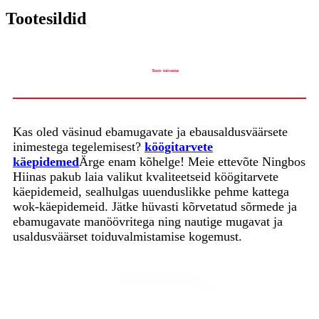
Tootesildid
Toote tutvustus
Kas oled väsinud ebamugavate ja ebausaldusväärsete
inimestega tegelemisest?
köögitarvete
käepidemed
Ärge enam kõhelge! Meie ettevõte Ningbos
Hiinas pakub laia valikut kvaliteetseid köögitarvete
käepidemeid, sealhulgas uuenduslikke pehme kattega
wok-käepidemeid. Jätke hüvasti kõrvetatud sõrmede ja
ebamugavate manöövritega ning nautige mugavat ja
usaldusväärset toiduvalmistamise kogemust.