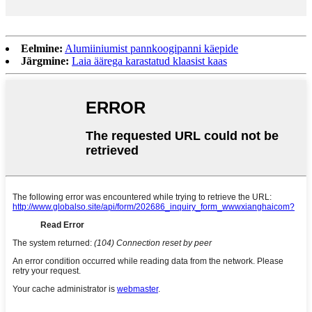
Eelmine:
Alumiiniumist pannkoogipanni käepide
Järgmine:
Laia äärega karastatud klaasist kaas