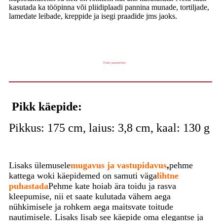
kasutada ka tööpinna või pliidiplaadi pannina munade, tortiljade,
lamedate leibade, kreppide ja isegi praadide jms jaoks.
Toote parameeter
Pikk käepide:
Pikkus: 175 cm, laius: 3,8 cm, kaal: 130 g
Lisaks ülemusele
mugavus ja vastupidavus
,
pehme
kattega woki käepidemed on samuti väga
lihtne
puhastada
Pehme kate hoiab ära toidu ja rasva
kleepumise, nii et saate kulutada vähem aega
nühkimisele ja rohkem aega maitsvate toitude
nautimisele. Lisaks lisab see käepide oma elegantse ja