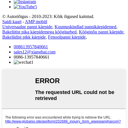
© Autoriõigus - 2010-2023: Kõik õigused kaitstud.
Saidi kaart
-
AMP mobiil
Universaalne panni käepide
,
Kuumuskindlad pannikäepidemed
,
Bakeliitist pika käepidemega köögitarbed
,
Kööginõu panni käepide
,
Bakeliidist pikk käepide
,
Fenoolpanni käepide
,
008613957840661
sales12@xianghai.com
0086-13957840661