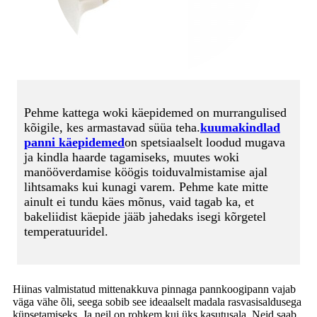
Pehme kattega woki käepidemed on murrangulised
kõigile, kes armastavad süüa teha.
kuumakindlad
panni käepidemed
on spetsiaalselt loodud mugava
ja kindla haarde tagamiseks, muutes woki
manööverdamise köögis toiduvalmistamise ajal
lihtsamaks kui kunagi varem. Pehme kate mitte
ainult ei tundu käes mõnus, vaid tagab ka, et
bakeliidist käepide jääb jahedaks isegi kõrgetel
temperatuuridel.
Hiinas valmistatud mittenakkuva pinnaga pannkoogipann vajab
väga vähe õli, seega sobib see ideaalselt madala rasvasisaldusega
küpsetamiseks. Ja neil on rohkem kui üks kasutusala. Neid saab