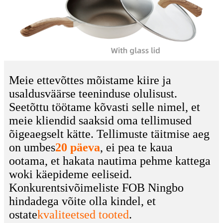
Meie ettevõttes mõistame kiire ja
usaldusväärse teeninduse olulisust.
Seetõttu töötame kõvasti selle nimel, et
meie kliendid saaksid oma tellimused
õigeaegselt kätte. Tellimuste täitmise aeg
on umbes
20 päeva
, ei pea te kaua
ootama, et hakata nautima pehme kattega
woki käepideme eeliseid.
Konkurentsivõimeliste FOB Ningbo
hindadega võite olla kindel, et
ostate
kvaliteetsed tooted
.