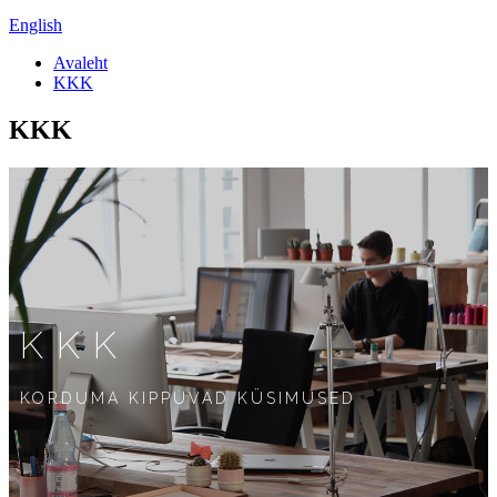
English
Avaleht
KKK
KKK
KKK
KORDUMA KIPPUVAD KÜSIMUSED