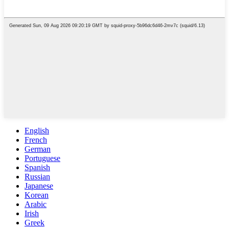
English
French
German
Portuguese
Spanish
Russian
Japanese
Korean
Arabic
Irish
Greek