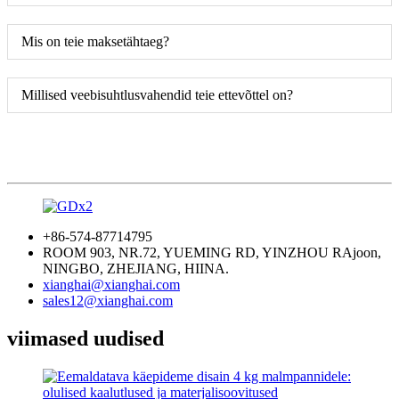
Mis on teie maksetähtaeg?
Millised veebisuhtlusvahendid teie ettevõttel on?
+86-574-87714795
ROOM 903, NR.72, YUEMING RD, YINZHOU RAjoon,
NINGBO, ZHEJIANG, HIINA.
xianghai@xianghai.com
sales12@xianghai.com
viimased uudised