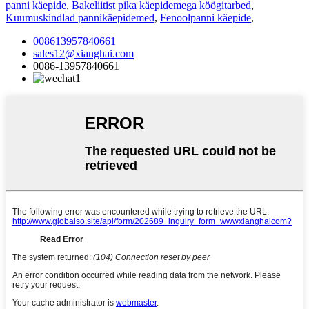
panni käepide
,
Bakeliitist pika käepidemega köögitarbed
,
Kuumuskindlad pannikäepidemed
,
Fenoolpanni käepide
,
008613957840661
sales12@xianghai.com
0086-13957840661