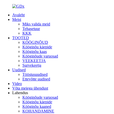
Avaleht
Meist
Miks valida meid
Tehasetuur
KKK
TOOTED
KÖÖGINÕUD
Kööginõu käepide
Kööginõu kaas
Kööginõude varuosad
VEEKEETJA
Survekeetja
Uudised
Tööstusuudised
Ettevõtte uudised
Video
Võta meiega ühendust
Lahendus
Kööginõude varuosad
Kööginõu käepide
Kööginõu kaaned
KOHANDAMINE