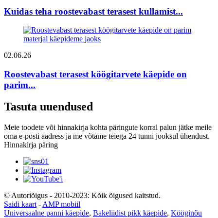
Kuidas teha roostevabast terasest kullamist...
02.06.26
Roostevabast terasest köögitarvete käepide on
parim...
Tasuta uuendused
Meie toodete või hinnakirja kohta päringute korral palun jätke meile
oma e-posti aadress ja me võtame teiega 24 tunni jooksul ühendust.
Hinnakirja päring
© Autoriõigus - 2010-2023: Kõik õigused kaitstud.
Saidi kaart
-
AMP mobiil
Universaalne panni käepide
,
Bakeliidist pikk käepide
,
Kööginõu