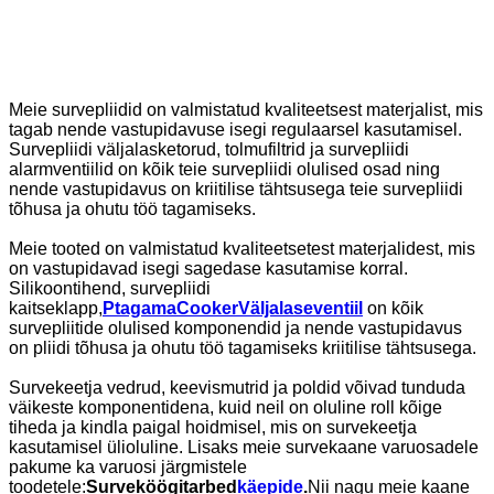
Meie survepliidid on valmistatud kvaliteetsest materjalist, mis
tagab nende vastupidavuse isegi regulaarsel kasutamisel.
Survepliidi väljalasketorud, tolmufiltrid ja survepliidi
alarmventiilid on kõik teie survepliidi olulised osad ning
nende vastupidavus on kriitilise tähtsusega teie survepliidi
tõhusa ja ohutu töö tagamiseks.
Meie tooted on valmistatud kvaliteetsetest materjalidest, mis
on vastupidavad isegi sagedase kasutamise korral.
Silikoontihend, survepliidi
kaitseklapp,
P
tagama
C
ooker
Väljalase
ventiil
on kõik
survepliitide olulised komponendid ja nende vastupidavus
on pliidi tõhusa ja ohutu töö tagamiseks kriitilise tähtsusega.
Survekeetja vedrud, keevismutrid ja poldid võivad tunduda
väikeste komponentidena, kuid neil on oluline roll kõige
tiheda ja kindla paigal hoidmisel, mis on survekeetja
kasutamisel ülioluline. Lisaks meie survekaane varuosadele
pakume ka varuosi järgmistele
toodetele:
Surveköögitarbed
käepide
.
Nii nagu meie kaane