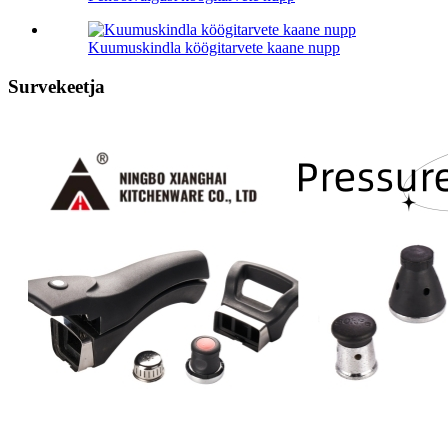
Kuumuskindla köögitarvete kaane nupp
Survekeetja