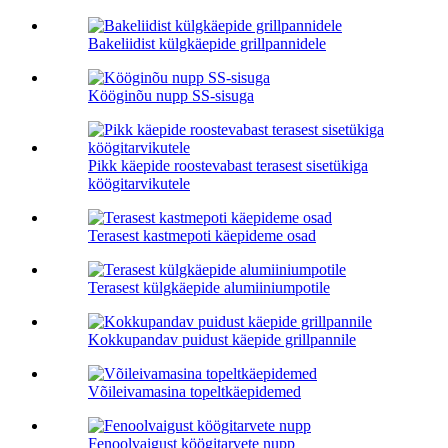
Bakeliidist külgkäepide grillpannidele
Kööginõu nupp SS-sisuga
Pikk käepide roostevabast terasest sisetükiga
köögitarvikutele
Terasest kastmepoti käepideme osad
Terasest külgkäepide alumiiniumpotile
Kokkupandav puidust käepide grillpannile
Võileivamasina topeltkäepidemed
Fenoolvaigust köögitarvete nupp