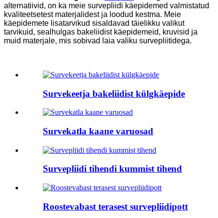
alternatiivid, on ka meie survepliidi käepidemed valmistatud
kvaliteetsetest materjalidest ja loodud kestma. Meie
käepidemete lisatarvikud sisaldavad täielikku valikut
tarvikuid, sealhulgas bakeliidist käepidemeid, kruvisid ja
muid materjale, mis sobivad laia valiku survepliitidega.
Survekeetja bakeliidist külgkäepide
Survekatla kaane varuosad
Survepliidi tihendi kummist tihend
Roostevabast terasest survepliidipott