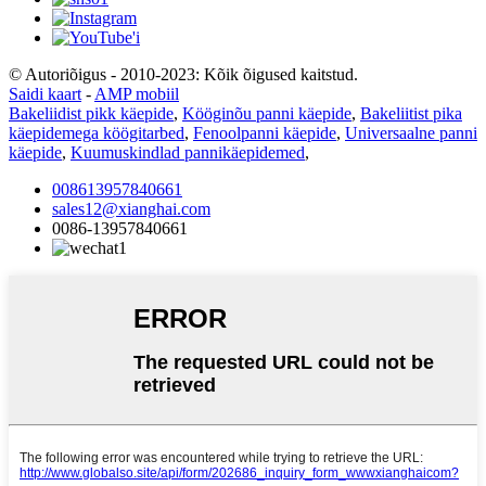
© Autoriõigus - 2010-2023: Kõik õigused kaitstud.
Saidi kaart
-
AMP mobiil
Bakeliidist pikk käepide
,
Kööginõu panni käepide
,
Bakeliitist pika
käepidemega köögitarbed
,
Fenoolpanni käepide
,
Universaalne panni
käepide
,
Kuumuskindlad pannikäepidemed
,
008613957840661
sales12@xianghai.com
0086-13957840661