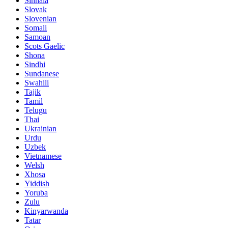
Sinhala
Slovak
Slovenian
Somali
Samoan
Scots Gaelic
Shona
Sindhi
Sundanese
Swahili
Tajik
Tamil
Telugu
Thai
Ukrainian
Urdu
Uzbek
Vietnamese
Welsh
Xhosa
Yiddish
Yoruba
Zulu
Kinyarwanda
Tatar