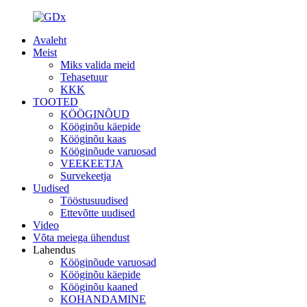
Avaleht
Meist
Miks valida meid
Tehasetuur
KKK
TOOTED
KÖÖGINÕUD
Kööginõu käepide
Kööginõu kaas
Kööginõude varuosad
VEEKEETJA
Survekeetja
Uudised
Tööstusuudised
Ettevõtte uudised
Video
Võta meiega ühendust
Lahendus
Kööginõude varuosad
Kööginõu käepide
Kööginõu kaaned
KOHANDAMINE