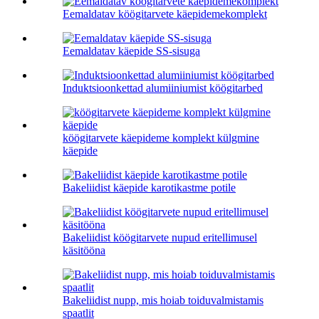
Eemaldatav köögitarvete käepidemekomplekt
Eemaldatav käepide SS-sisuga
Induktsioonkettad alumiiniumist köögitarbed
köögitarvete käepideme komplekt külgmine
käepide
Bakeliidist käepide karotikastme potile
Bakeliidist köögitarvete nupud eritellimusel
käsitööna
Bakeliidist nupp, mis hoiab toiduvalmistamis
spaatlit