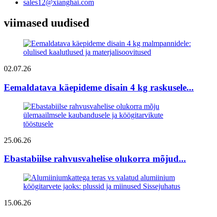
sales12@xianghai.com
viimased uudised
02.07.26
Eemaldatava käepideme disain 4 kg raskusele...
25.06.26
Ebastabiilse rahvusvahelise olukorra mõjud...
15.06.26