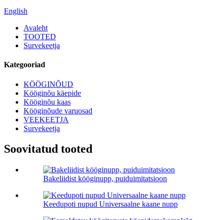
English
Avaleht
TOOTED
Survekeetja
Kategooriad
KÖÖGINÕUD
Kööginõu käepide
Kööginõu kaas
Kööginõude varuosad
VEEKEETJA
Survekeetja
Soovitatud tooted
Bakeliidist kööginupp, puiduimitatsioon
Keedupoti nupud Universaalne kaane nupp