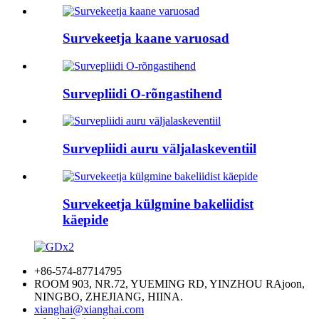
Survekeetja kaane varuosad
Survepliidi O-rõngastihend
Survepliidi auru väljalaskeventiil
Survekeetja külgmine bakeliidist
käepide
+86-574-87714795
ROOM 903, NR.72, YUEMING RD, YINZHOU RAjoon,
NINGBO, ZHEJIANG, HIINA.
xianghai@xianghai.com