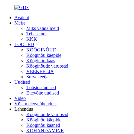
Avaleht
Meist
Miks valida meid
Tehasetuur
KKK
TOOTED
KÖÖGINÕUD
Kööginõu käepide
Kööginõu kaas
Kööginõude varuosad
VEEKEETJA
Survekeetja
Uudised
Tööstusuudised
Ettevõtte uudised
Video
Võta meiega ühendust
Lahendus
Kööginõude varuosad
Kööginõu käepide
Kööginõu kaaned
KOHANDAMINE