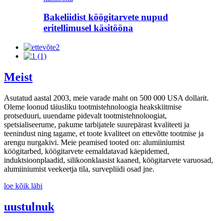
Bakeliidist köögitarvete nupud
eritellimusel käsitööna
Meist
Asutatud aastal 2003, meie varade maht on 500 000 USA dollarit.
Oleme loonud täiusliku tootmistehnoloogia heakskiitmise
protseduuri, uuendame pidevalt tootmistehnoloogiat,
spetsialiseerume, pakume tarbijatele suurepärast kvaliteeti ja
teenindust ning tagame, et toote kvaliteet on ettevõtte tootmise ja
arengu nurgakivi. Meie peamised tooted on: alumiiniumist
köögitarbed, köögitarvete eemaldatavad käepidemed,
induktsioonplaadid, silikoonklaasist kaaned, köögitarvete varuosad,
alumiiniumist veekeetja tila, survepliidi osad jne.
loe kõik läbi
uustulnuk