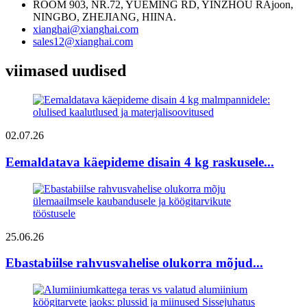
ROOM 903, NR.72, YUEMING RD, YINZHOU RAjoon,
NINGBO, ZHEJIANG, HIINA.
xianghai@xianghai.com
sales12@xianghai.com
viimased uudised
02.07.26
Eemaldatava käepideme disain 4 kg raskusele...
25.06.26
Ebastabiilse rahvusvahelise olukorra mõjud...