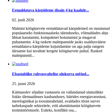
Eemaldatava käepideme disain 4 kg kaalule...
02. juuli 2026
Malmist köögitarvete eemaldatavad käepidemed on muutunud
populaarseks funktsionaalseks täienduseks, võimaldades ahju
lihtsat kasutamist, kompaktset hoiustamist ja mugavat
puhastamist. 4 kg raskete malmpannide jaoks usaldusväärse
eemaldatava käepideme kujundamine on aga palju rangem
ülesanne kui tavaliste kergete köögitarvete puhul. Rasked
malmpannid...
Ebastabiilse rahvusvahelise olukorra mõjud...
25. juuni 2026
Käimasolev sõjaline vastasseis on vallandanud ulatuslikke
šokke ülemaailmses kaubanduses, häirides energiavarustust,
merelogistikat ja tooraineahelaid, avaldades tõsist survet
tarbekaupade sektoritele, eriti alumiiniumist köögitarvete
tootmistööstusele. Esiteks, konflikti osa...