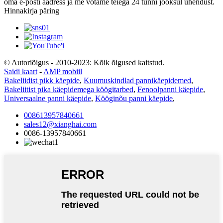
oma e-posti aadress ja me võtame teiega 24 tunni jooksul ühendust.
Hinnakirja päring
© Autoriõigus - 2010-2023: Kõik õigused kaitstud.
Saidi kaart
-
AMP mobiil
Bakeliidist pikk käepide
,
Kuumuskindlad pannikäepidemed
,
Bakeliitist pika käepidemega köögitarbed
,
Fenoolpanni käepide
,
Universaalne panni käepide
,
Kööginõu panni käepide
,
008613957840661
sales12@xianghai.com
0086-13957840661