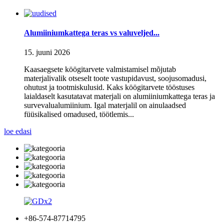
Alumiiniumkattega teras vs valuveljed...
15. juuni 2026
Kaasaegsete köögitarvete valmistamisel mõjutab
materjalivalik otseselt toote vastupidavust, soojusomadusi,
ohutust ja tootmiskulusid. Kaks köögitarvete tööstuses
laialdaselt kasutatavat materjali on alumiiniumkattega teras ja
survevalualumiinium. Igal materjalil on ainulaadsed
füüsikalised omadused, töötlemis...
loe edasi
+86-574-87714795