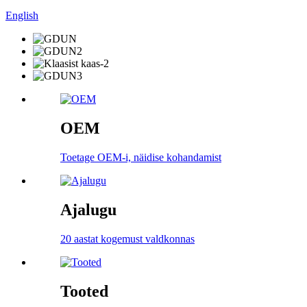
English
OEM
Toetage OEM-i, näidise kohandamist
Ajalugu
20 aastat kogemust valdkonnas
Tooted