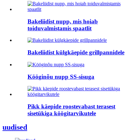
Bakeliidist nupp, mis hoiab
toiduvalmistamis spaatlit
Bakeliidist külgkäepide grillpannidele
Kööginõu nupp SS-sisuga
Pikk käepide roostevabast terasest
sisetükiga köögitarvikutele
uudised