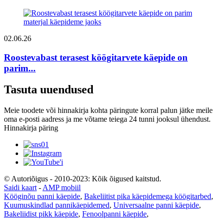
02.06.26
Roostevabast terasest köögitarvete käepide on
parim...
Tasuta uuendused
Meie toodete või hinnakirja kohta päringute korral palun jätke meile
oma e-posti aadress ja me võtame teiega 24 tunni jooksul ühendust.
Hinnakirja päring
© Autoriõigus - 2010-2023: Kõik õigused kaitstud.
Saidi kaart
-
AMP mobiil
Kööginõu panni käepide
,
Bakeliitist pika käepidemega köögitarbed
,
Kuumuskindlad pannikäepidemed
,
Universaalne panni käepide
,
Bakeliidist pikk käepide
,
Fenoolpanni käepide
,