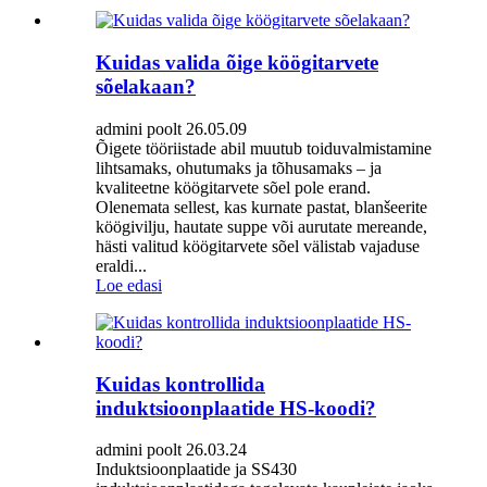
Kuidas valida õige köögitarvete
sõelakaan?
admini poolt 26.05.09
Õigete tööriistade abil muutub toiduvalmistamine
lihtsamaks, ohutumaks ja tõhusamaks – ja
kvaliteetne köögitarvete sõel pole erand.
Olenemata sellest, kas kurnate pastat, blanšeerite
köögivilju, hautate suppe või aurutate mereande,
hästi valitud köögitarvete sõel välistab vajaduse
eraldi...
Loe edasi
Kuidas kontrollida
induktsioonplaatide HS-koodi?
admini poolt 26.03.24
Induktsioonplaatide ja SS430