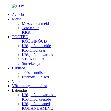
Avaleht
Meist
Miks valida meid
Tehasetuur
KKK
TOOTED
KÖÖGINÕUD
Kööginõu käepide
Kööginõu kaas
Kööginõude varuosad
VEEKEETJA
Survekeetja
Uudised
Tööstusuudised
Ettevõtte uudised
Video
Võta meiega ühendust
Lahendus
Kööginõude varuosad
Kööginõu käepide
Kööginõu kaaned
KOHANDAMINE