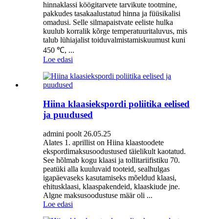
hinnaklassi köögitarvete tarvikute tootmine,
pakkudes tasakaalustatud hinna ja füüsikalisi
omadusi. Selle silmapaistvate eeliste hulka
kuulub korralik kõrge temperatuuritaluvus, mis
talub lühiajalist toiduvalmistamiskuumust kuni
450 ℃, ...
Loe edasi
Hiina klaasiekspordi poliitika eelised
ja puudused
admini poolt 26.05.25
Alates 1. aprillist on Hiina klaastoodete
ekspordimaksusoodustused täielikult kaotatud.
See hõlmab kogu klaasi ja tollitariifistiku 70.
peatüki alla kuuluvaid tooteid, sealhulgas
igapäevaseks kasutamiseks mõeldud klaasi,
ehitusklaasi, klaaspakendeid, klaaskiude jne.
Algne maksusoodustuse määr oli ...
Loe edasi