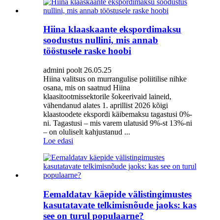
Hiina klaaskaante ekspordimaksu
soodustus nullini, mis annab
tööstusele raske hoobi
admini poolt 26.05.25
Hiina valitsus on murrangulise poliitilise nihke
osana, mis on saatnud Hiina
klaasitootmissektorile šokeerivaid laineid,
vähendanud alates 1. aprillist 2026 kõigi
klaastoodete ekspordi käibemaksu tagastusi 0%-
ni. Tagastusi – mis varem ulatusid 9%-st 13%-ni
– on oluliselt kahjustanud ...
Loe edasi
Eemaldatav käepide välistingimustes
kasutatavate telkimisnõude jaoks: kas
see on turul populaarne?