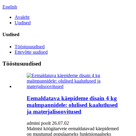
English
Avaleht
Uudised
Uudised
Tööstusuudised
Ettevõtte uudised
Tööstusuudised
Eemaldatava käepideme disain 4 kg
malmpannidele: olulised kaalutlused
ja materjalisoovitused
admini poolt 26.07.02
Malmist köögitarvete eemaldatavad käepidemed
on muutunud populaarseks funktsionaalseks