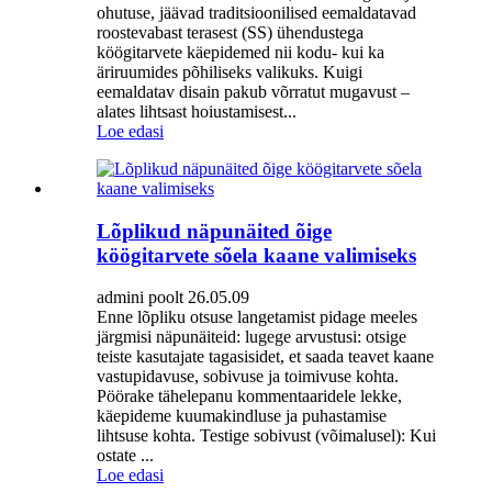
ohutuse, jäävad traditsioonilised eemaldatavad
roostevabast terasest (SS) ühendustega
köögitarvete käepidemed nii kodu- kui ka
äriruumides põhiliseks valikuks. Kuigi
eemaldatav disain pakub võrratut mugavust –
alates lihtsast hoiustamisest...
Loe edasi
Lõplikud näpunäited õige
köögitarvete sõela kaane valimiseks
admini poolt 26.05.09
Enne lõpliku otsuse langetamist pidage meeles
järgmisi näpunäiteid: lugege arvustusi: otsige
teiste kasutajate tagasisidet, et saada teavet kaane
vastupidavuse, sobivuse ja toimivuse kohta.
Pöörake tähelepanu kommentaaridele lekke,
käepideme kuumakindluse ja puhastamise
lihtsuse kohta. Testige sobivust (võimalusel): Kui
ostate ...
Loe edasi