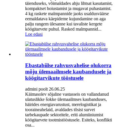
täienduseks, võimaldades ahju lihtsat kasutamist,
kompaktset hoiustamist ja mugavat puhastamist.
4 kg raskete malmpannide jaoks usaldusväärse
eemaldatava käepideme kujundamine on aga
palju rangem ülesanne kui tavaliste kergete
köögitarvete puhul. Rasked malmpannid...
Loe edasi
Ebastabiilse rahvusvahelise olukorra
mõju ülemaailmsele kaubandusele ja
köögitarvikute tööstusele
admini poolt 26.06.25
Käimasolev sõjaline vastasseis on vallandanud
ulatuslikke šokke ülemaailmses kaubanduses,
häirides energiavarustust, merelogistikat ja
tooraineahelaid, avaldades tõsist survet
tarbekaupade sektoritele, eriti alumiiniumist
köögitarvete tootmistööstusele. Esiteks, konflikti
osa...