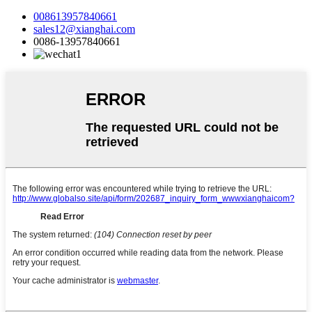
008613957840661
sales12@xianghai.com
0086-13957840661