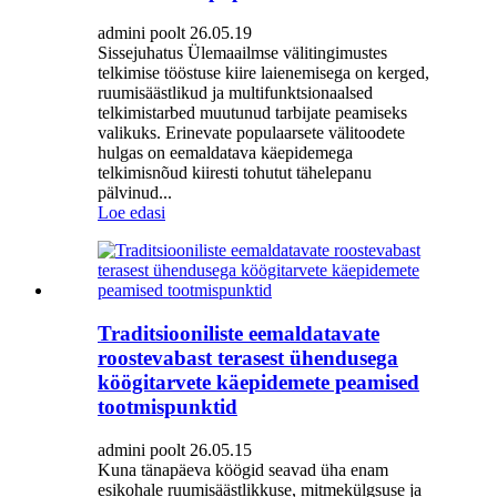
admini poolt 26.05.19
Sissejuhatus Ülemaailmse välitingimustes
telkimise tööstuse kiire laienemisega on kerged,
ruumisäästlikud ja multifunktsionaalsed
telkimistarbed muutunud tarbijate peamiseks
valikuks. Erinevate populaarsete välitoodete
hulgas on eemaldatava käepidemega
telkimisnõud kiiresti tohutut tähelepanu
pälvinud...
Loe edasi
Traditsiooniliste eemaldatavate
roostevabast terasest ühendusega
köögitarvete käepidemete peamised
tootmispunktid
admini poolt 26.05.15
Kuna tänapäeva köögid seavad üha enam
esikohale ruumisäästlikkuse, mitmekülgsuse ja