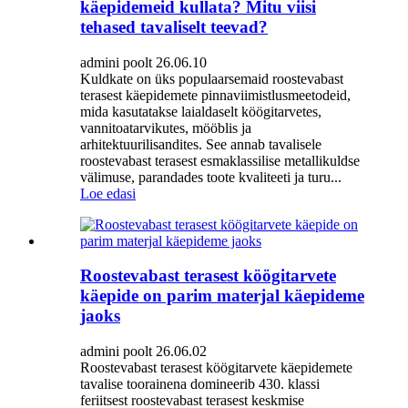
käepidemeid kullata? Mitu viisi
tehased tavaliselt teevad?
admini poolt 26.06.10
Kuldkate on üks populaarsemaid roostevabast
terasest käepidemete pinnaviimistlusmeetodeid,
mida kasutatakse laialdaselt köögitarvetes,
vannitoatarvikutes, mööblis ja
arhitektuurilisandites. See annab tavalisele
roostevabast terasest esmaklassilise metallikuldse
välimuse, parandades toote kvaliteeti ja turu...
Loe edasi
Roostevabast terasest köögitarvete
käepide on parim materjal käepideme
jaoks
admini poolt 26.06.02
Roostevabast terasest köögitarvete käepidemete
tavalise toorainena domineerib 430. klassi
feriitsest roostevabast terasest keskmise