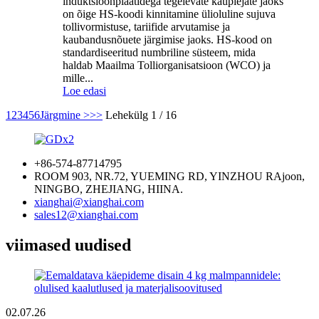
induktsioonplaatidega tegelevate kauplejate jaoks
on õige HS-koodi kinnitamine ülioluline sujuva
tollivormistuse, tariifide arvutamise ja
kaubandusnõuete järgimise jaoks. HS-kood on
standardiseeritud numbriline süsteem, mida
haldab Maailma Tolliorganisatsioon (WCO) ja
mille...
Loe edasi
1
2
3
4
5
6
Järgmine >
>>
Lehekülg 1 / 16
+86-574-87714795
ROOM 903, NR.72, YUEMING RD, YINZHOU RAjoon,
NINGBO, ZHEJIANG, HIINA.
xianghai@xianghai.com
sales12@xianghai.com
viimased uudised
02.07.26