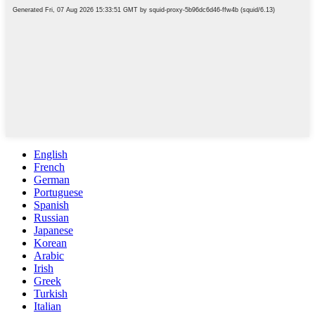
English
French
German
Portuguese
Spanish
Russian
Japanese
Korean
Arabic
Irish
Greek
Turkish
Italian