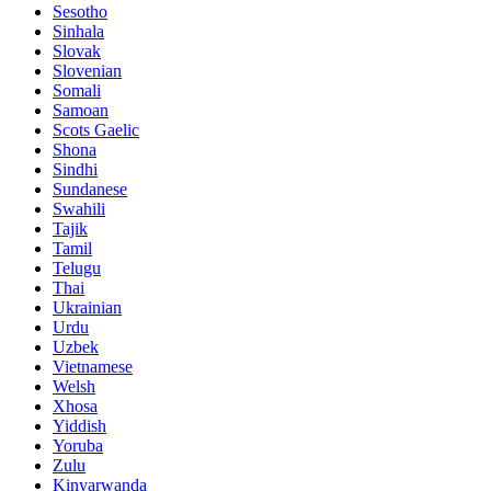
Sesotho
Sinhala
Slovak
Slovenian
Somali
Samoan
Scots Gaelic
Shona
Sindhi
Sundanese
Swahili
Tajik
Tamil
Telugu
Thai
Ukrainian
Urdu
Uzbek
Vietnamese
Welsh
Xhosa
Yiddish
Yoruba
Zulu
Kinyarwanda