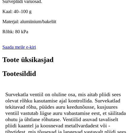
Survepliidi varuosad.
Kaal: 40–100 g
Materjal: alumiinium/bakeliit
Rõhk: 80 kPa
Saada meile e-kiri
Toote üksikasjad
Tootesildid
Survekatla ventiil on oluline osa, mis aitab pliidi sees
olevat rõhku kasutamise ajal kontrollida. Survekatlad
tekitavad rõhu, püüdes auru keedunõusse, kusjuures
ventiil vastutab liigse auru vabastamise eest, et säilitada
ohutu ja ühtlane rõhutase. Ventiilid asuvad tavaliselt
pliidi kaantel ja koosnevad metallvardadest või -
tihvtidest, mis tõusevad ja langevad vastavalt pliidi sees