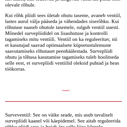
olevale rõhule.
Kui rõhk pliidi sees ületab ohutu taseme, avaneb ventiil,
lastes aurul välja pääseda ja vähendades siserõhku. Kui
rõhutase naaseb ohutule tasemele, sulgub ventiil uuesti.
Mõnedel survepliididel on lisaohutuse ja kontrolli
tagamiseks mitu ventiili. Ventiil on ka reguleeritav, nii
et kasutajad saavad optimaalsete küpsetustulemuste
saavutamiseks rõhutaset peenhäälestada. Survepliidi
ohutu ja tõhusa kasutamise tagamiseks tuleb hoolitseda
selle eest, et survepliidi ventiilid oleksid puhtad ja heas
töökorras.
Omadused
Surveventiil: See on väike seade, mis asub tavaliselt
survepliidi kaanel või käepidemel. See aitab reguleerida
rõhku pliidi sees ja hoiab ära selle liiga kõrgele