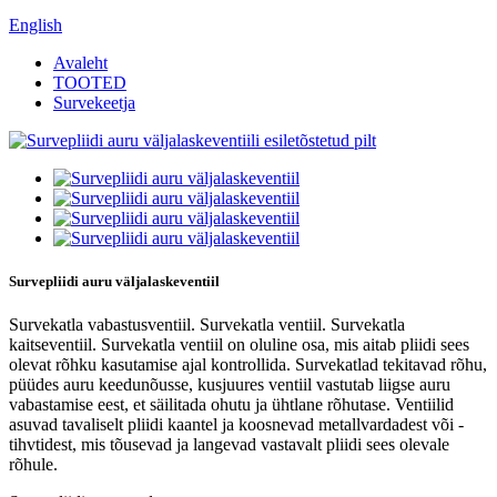
English
Avaleht
TOOTED
Survekeetja
Survepliidi auru väljalaskeventiil
Survekatla vabastusventiil. Survekatla ventiil. Survekatla
kaitseventiil. Survekatla ventiil on oluline osa, mis aitab pliidi sees
olevat rõhku kasutamise ajal kontrollida. Survekatlad tekitavad rõhu,
püüdes auru keedunõusse, kusjuures ventiil vastutab liigse auru
vabastamise eest, et säilitada ohutu ja ühtlane rõhutase. Ventiilid
asuvad tavaliselt pliidi kaantel ja koosnevad metallvardadest või -
tihvtidest, mis tõusevad ja langevad vastavalt pliidi sees olevale
rõhule.