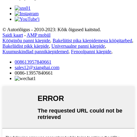
© Autoriõigus - 2010-2023: Kõik õigused kaitstud.
Saidi kaart
-
AMP mobiil
Kööginõu panni käepide
,
Bakeliitist pika käepidemega köögitarbed
,
Bakeliidist pikk käepide
,
Universaalne panni käepide
,
Kuumuskindlad pannikäepidemed
,
Fenoolpanni käepide
,
008613957840661
sales12@xianghai.com
0086-13957840661