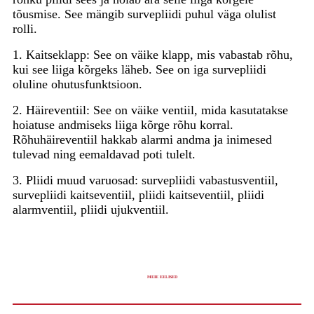
tõusmise. See mängib survepliidi puhul väga olulist
rolli.
1. Kaitseklapp: See on väike klapp, mis vabastab rõhu,
kui see liiga kõrgeks läheb. See on iga survepliidi
oluline ohutusfunktsioon.
2. Häireventiil: See on väike ventiil, mida kasutatakse
hoiatuse andmiseks liiga kõrge rõhu korral.
Rõhuhäireventiil hakkab alarmi andma ja inimesed
tulevad ning eemaldavad poti tulelt.
3. Pliidi muud varuosad: survepliidi vabastusventiil,
survepliidi kaitseventiil, pliidi kaitseventiil, pliidi
alarmventiil, pliidi ujukventiil.
MEIE EELISED