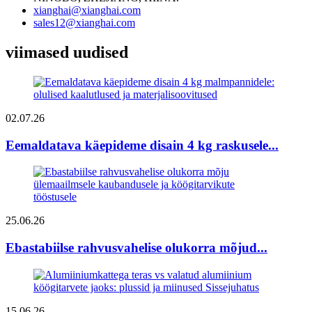
xianghai@xianghai.com
sales12@xianghai.com
viimased uudised
02.07.26
Eemaldatava käepideme disain 4 kg raskusele...
25.06.26
Ebastabiilse rahvusvahelise olukorra mõjud...
15.06.26