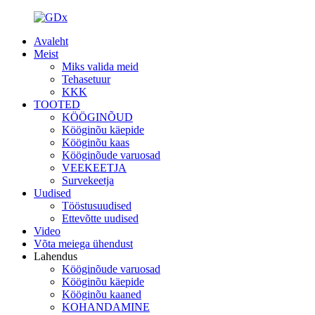
Avaleht
Meist
Miks valida meid
Tehasetuur
KKK
TOOTED
KÖÖGINÕUD
Kööginõu käepide
Kööginõu kaas
Kööginõude varuosad
VEEKEETJA
Survekeetja
Uudised
Tööstusuudised
Ettevõtte uudised
Video
Võta meiega ühendust
Lahendus
Kööginõude varuosad
Kööginõu käepide
Kööginõu kaaned
KOHANDAMINE