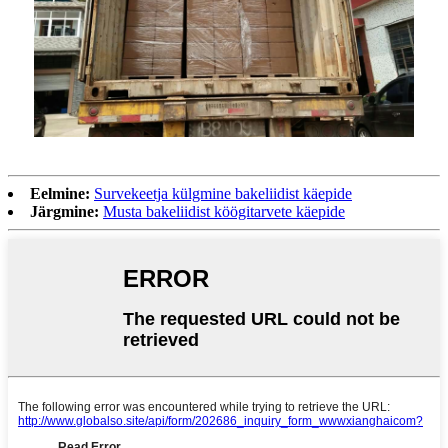
Eelmine:
Survekeetja külgmine bakeliidist käepide
Järgmine:
Musta bakeliidist köögitarvete käepide