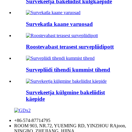
Survekeetja bakeliidist külgkäepide
Survekatla kaane varuosad
Roostevabast terasest survepliidipott
Survepliidi tihendi kummist tihend
Survekeetja külgmine bakeliidist
käepide
+86-574-87714795
ROOM 903, NR.72, YUEMING RD, YINZHOU RAjoon,
NINGBO, ZHEJIANG, HIINA.