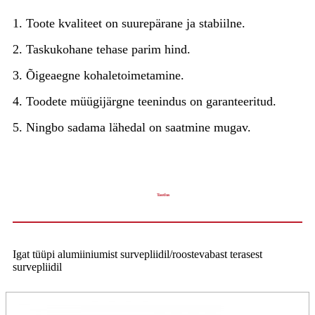
1. Toote kvaliteet on suurepärane ja stabiilne.
2. Taskukohane tehase parim hind.
3. Õigeaegne kohaletoimetamine.
4. Toodete müügijärgne teenindus on garanteeritud.
5. Ningbo sadama lähedal on saatmine mugav.
Taotlus
Igat tüüpi alumiiniumist survepliidil/roostevabast terasest
survepliidil