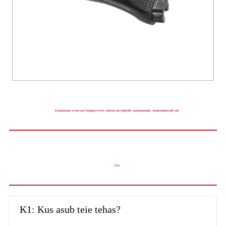
Kasutamine erinevatel köögitarvetel: näiteks survepliidil, kastmepannil, alumiiniumvokil jne
KKK
K1: Kus asub teie tehas?