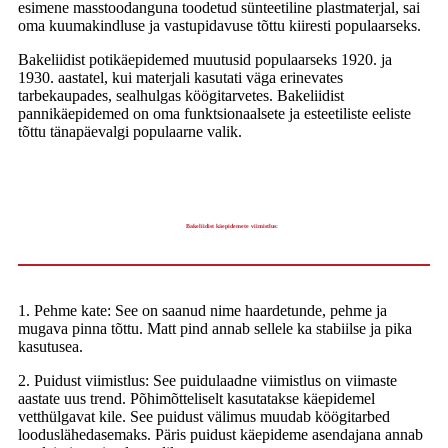
esimene masstoodanguna toodetud sünteetiline plastmaterjal, sai
oma kuumakindluse ja vastupidavuse tõttu kiiresti populaarseks.
Bakeliidist potikäepidemed muutusid populaarseks 1920. ja
1930. aastatel, kui materjali kasutati väga erinevates
tarbekaupades, sealhulgas köögitarvetes. Bakeliidist
pannikäepidemed on oma funktsionaalsete ja esteetiliste eeliste
tõttu tänapäevalgi populaarne valik.
Bakeliidist käepidemete viimistlus:
1. Pehme kate: See on saanud nime haardetunde, pehme ja
mugava pinna tõttu. Matt pind annab sellele ka stabiilse ja pika
kasutusea.
2. Puidust viimistlus: See puidulaadne viimistlus on viimaste
aastate uus trend. Põhimõtteliselt kasutatakse käepidemel
vetthülgavat kile. See puidust välimus muudab köögitarbed
looduslähedasemaks. Päris puidust käepideme asendajana annab