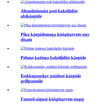
Alumiiniumist poti bakeliidist
abikäepide
Pika käepidemega köögitarvete uus
disain
Pehme kattega bakeliidist käepide
Kokkupandav puidust käepide
grillpannile
Fenoolvaigust köögitarvete nupp