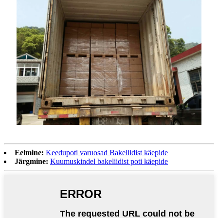
Eelmine:
Keedupoti varuosad Bakeliidist käepide
Järgmine:
Kuumuskindel bakeliidist poti käepide