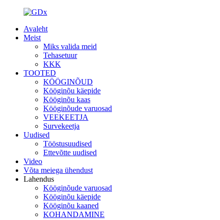
Avaleht
Meist
Miks valida meid
Tehasetuur
KKK
TOOTED
KÖÖGINÕUD
Kööginõu käepide
Kööginõu kaas
Kööginõude varuosad
VEEKEETJA
Survekeetja
Uudised
Tööstusuudised
Ettevõtte uudised
Video
Võta meiega ühendust
Lahendus
Kööginõude varuosad
Kööginõu käepide
Kööginõu kaaned
KOHANDAMINE