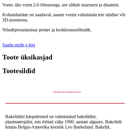
Vorm: üks vorm 2-6 õõnsusega, see sõltub suurusest ja disainist.
Kohandamine on saadaval, saame vormi valmistada teie näidise või
3D-joonisena.
Nõudepesumasinas pestav ja keskkonnasõbralik.
Saada meile e-kiri
Toote üksikasjad
Tootesildid
Bakeliidist pika käepideme päritolu:
Bakeliidist käepidemed on valmistatud bakeliidist,
plastmaterjalist, mis töötati välja 1900. aastate alguses. Bakeliidi
leiutas Belgia-Ameerika keemik Leo Baekeland. Bakeliit,