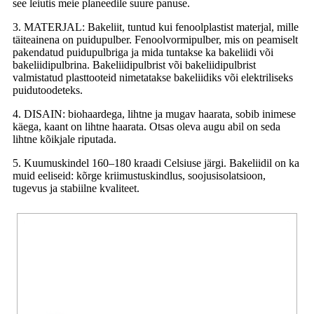
see leiutis meie planeedile suure panuse.
3. MATERJAL: Bakeliit, tuntud kui fenoolplastist materjal, mille
täiteainena on puidupulber. Fenoolvormipulber, mis on peamiselt
pakendatud puidupulbriga ja mida tuntakse ka bakeliidi või
bakeliidipulbrina. Bakeliidipulbrist või bakeliidipulbrist
valmistatud plasttooteid nimetatakse bakeliidiks või elektriliseks
puidutoodeteks.
4. DISAIN: biohaardega, lihtne ja mugav haarata, sobib inimese
käega, kaant on lihtne haarata. Otsas oleva augu abil on seda
lihtne kõikjale riputada.
5. Kuumuskindel 160–180 kraadi Celsiuse järgi. Bakeliidil on ka
muid eeliseid: kõrge kriimustuskindlus, soojusisolatsioon,
tugevus ja stabiilne kvaliteet.