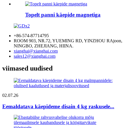
Topelt panni käepide magnetiga
+86-574-87714795
ROOM 903, NR.72, YUEMING RD, YINZHOU RAjoon,
NINGBO, ZHEJIANG, HIINA.
xianghai@xianghai.com
sales12@xianghai.com
viimased uudised
02.07.26
Eemaldatava käepideme disain 4 kg raskusele...