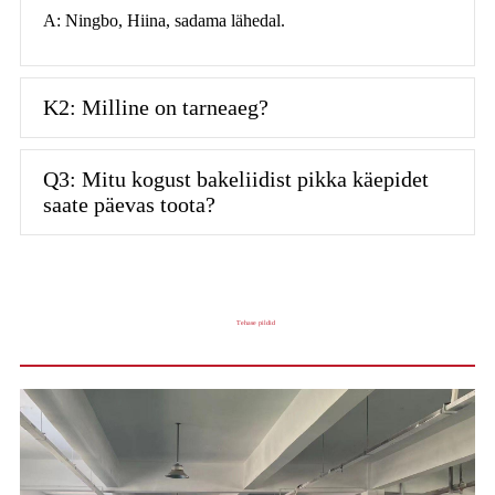
A: Ningbo, Hiina, sadama lähedal.
K2: Milline on tarneaeg?
Q3: Mitu kogust bakeliidist pikka käepidet
saate päevas toota?
Tehase pildid