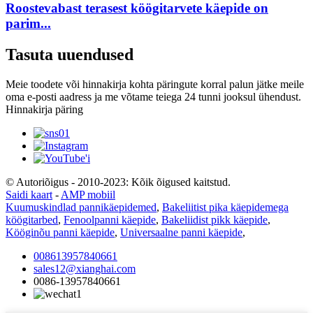
Roostevabast terasest köögitarvete käepide on
parim...
Tasuta uuendused
Meie toodete või hinnakirja kohta päringute korral palun jätke meile
oma e-posti aadress ja me võtame teiega 24 tunni jooksul ühendust.
Hinnakirja päring
© Autoriõigus - 2010-2023: Kõik õigused kaitstud.
Saidi kaart
-
AMP mobiil
Kuumuskindlad pannikäepidemed
,
Bakeliitist pika käepidemega
köögitarbed
,
Fenoolpanni käepide
,
Bakeliidist pikk käepide
,
Kööginõu panni käepide
,
Universaalne panni käepide
,
008613957840661
sales12@xianghai.com
0086-13957840661