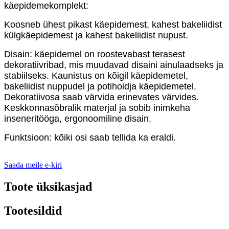
käepidemekomplekt:
Koosneb ühest pikast käepidemest, kahest bakeliidist
külgkäepidemest ja kahest bakeliidist nupust.
Disain: käepidemel on roostevabast terasest
dekoratiivribad, mis muudavad disaini ainulaadseks ja
stabiilseks. Kaunistus on kõigil käepidemetel,
bakeliidist nuppudel ja potihoidja käepidemetel.
Dekoratiivosa saab värvida erinevates värvides.
Keskkonnasõbralik materjal ja sobib inimkeha
inseneritööga, ergonoomiline disain.
Funktsioon: kõiki osi saab tellida ka eraldi.
Saada meile e-kiri
Toote üksikasjad
Tootesildid