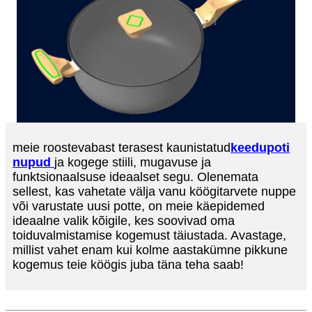
meie roostevabast terasest kaunistatud
keedupoti
nupud
ja kogege stiili, mugavuse ja
funktsionaalsuse ideaalset segu. Olenemata
sellest, kas vahetate välja vanu köögitarvete nuppe
või varustate uusi potte, on meie käepidemed
ideaalne valik kõigile, kes soovivad oma
toiduvalmistamise kogemust täiustada. Avastage,
millist vahet enam kui kolme aastakümne pikkune
kogemus teie köögis juba täna teha saab!