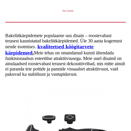
Toote tutvustus
Bakeliitkäepidemete populaarne uus disain – roostevabast
terasest kaunistatud bakeliitkäepidemed. Üle 30 aasta kogemust
kvaliteetsed köögitarvete
nende tootmises.
käepidemed
,
Meie tehas on omandanud kunsti ühendada
funktsionaalsus esteetilise atraktiivsusega. Meie uuel disainil on
ainulaadsed roostevabast terasest dekoratiivribad, mis mitte ainult
ei paranda teie pottide ja pannide visuaalset atraktiivsust, vaid
pakuvad ka stabiilsust ja vastupidavust.