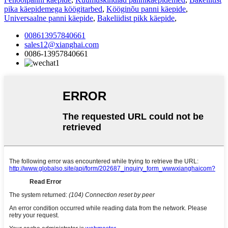
pika käepidemega köögitarbed
,
Kööginõu panni käepide
,
Universaalne panni käepide
,
Bakeliidist pikk käepide
,
008613957840661
sales12@xianghai.com
0086-13957840661