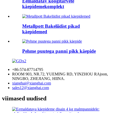
Eemaldatav köögitarvete
käepidemekomplekt
Metallpott Bakeliidist pikad
käepidemed
Pehme puutega panni pikk käepide
+86-574-87714795
ROOM 903, NR.72, YUEMING RD, YINZHOU RAjoon,
NINGBO, ZHEJIANG, HIINA.
xianghai@xianghai.com
sales12@xianghai.com
viimased uudised