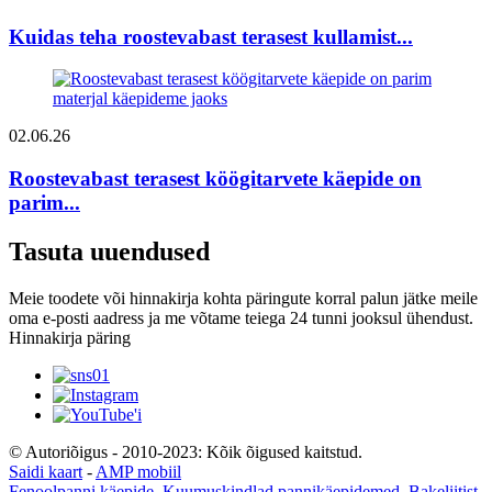
Kuidas teha roostevabast terasest kullamist...
02.06.26
Roostevabast terasest köögitarvete käepide on
parim...
Tasuta uuendused
Meie toodete või hinnakirja kohta päringute korral palun jätke meile
oma e-posti aadress ja me võtame teiega 24 tunni jooksul ühendust.
Hinnakirja päring
© Autoriõigus - 2010-2023: Kõik õigused kaitstud.
Saidi kaart
-
AMP mobiil
Fenoolpanni käepide
,
Kuumuskindlad pannikäepidemed
,
Bakeliitist