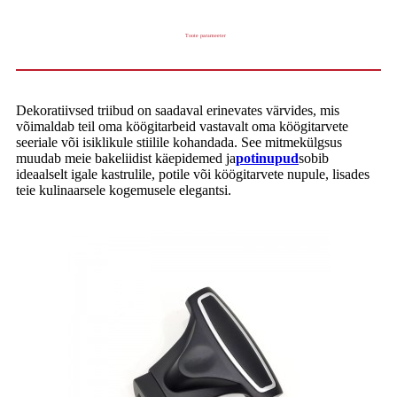
Toote parameeter
Dekoratiivsed triibud on saadaval erinevates värvides, mis
võimaldab teil oma köögitarbeid vastavalt oma köögitarvete
seeriale või isiklikule stiilile kohandada. See mitmekülgsus
muudab meie bakeliidist käepidemed ja
potinupud
sobib
ideaalselt igale kastrulile, potile või köögitarvete nupule, lisades
teie kulinaarsele kogemusele elegantsi.