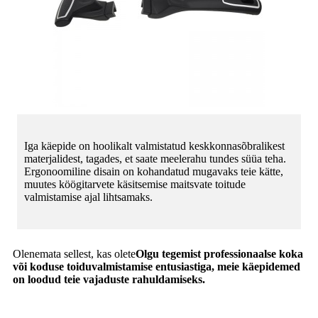
Iga käepide on hoolikalt valmistatud keskkonnasõbralikest
materjalidest, tagades, et saate meelerahu tundes süüa teha.
Ergonoomiline disain on kohandatud mugavaks teie kätte,
muutes köögitarvete käsitsemise maitsvate toitude
valmistamise ajal lihtsamaks.
Olenemata sellest, kas olete
Olgu tegemist professionaalse koka
või koduse toiduvalmistamise entusiastiga, meie käepidemed
on loodud teie vajaduste rahuldamiseks.