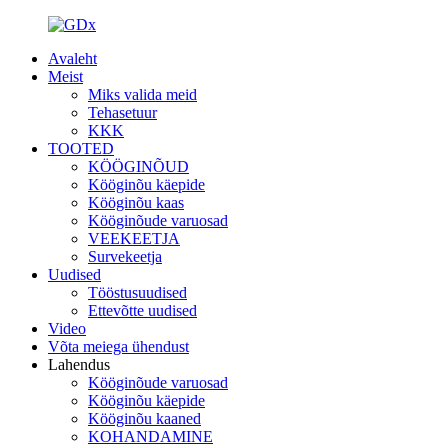
Avaleht
Meist
Miks valida meid
Tehasetuur
KKK
TOOTED
KÖÖGINÕUD
Kööginõu käepide
Kööginõu kaas
Kööginõude varuosad
VEEKEETJA
Survekeetja
Uudised
Tööstusuudised
Ettevõtte uudised
Video
Võta meiega ühendust
Lahendus
Kööginõude varuosad
Kööginõu käepide
Kööginõu kaaned
KOHANDAMINE