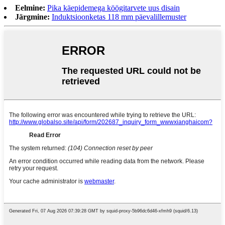
Eelmine:
Pika käepidemega köögitarvete uus disain
Järgmine:
Induktsioonketas 118 mm päevalillemuster