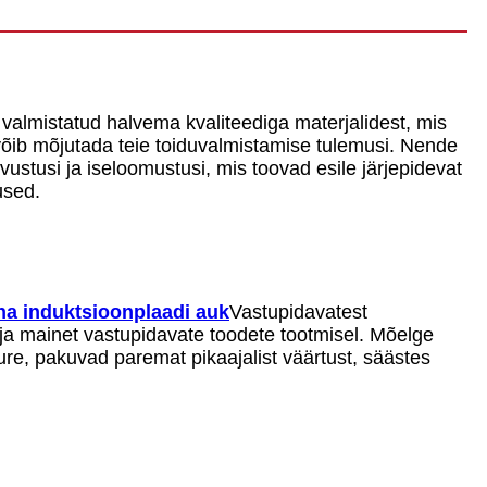
valmistatud halvema kvaliteediga materjalidest, mis
võib mõjutada teie toiduvalmistamise tulemusi. Nende
ustusi ja iseloomustusi, mis toovad esile järjepidevat
used.
na induktsioonplaadi auk
Vastupidavatest
tja mainet vastupidavate toodete tootmisel. Mõelge
ure, pakuvad paremat pikaajalist väärtust, säästes