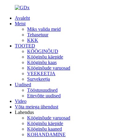
Avaleht
Meist
Miks valida meid
Tehasetuur
KKK
TOOTED
KÖÖGINÕUD
Kööginõu käepide
Kööginõu kaas
Kööginõude varuosad
VEEKEETJA
Survekeetja
Uudised
Tööstusuudised
Ettevõtte uudised
Video
Võta meiega ühendust
Lahendus
Kööginõude varuosad
Kööginõu käepide
Kööginõu kaaned
KOHANDAMINE