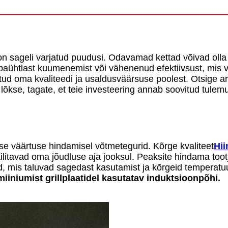
n sageli varjatud puudusi. Odavamad kettad võivad olla 
ebaühtlast kuumenemist või vähenenud efektiivsust, mis 
ud oma kvaliteedi ja usaldusväärsuse poolest. Otsige arv
e lõkse, tagate, et teie investeering annab soovitud tulem
ise väärtuse hindamisel võtmetegurid. Kõrge kvaliteet
Hii
ilitavad oma jõudluse aja jooksul. Peaksite hindama too
ad, mis taluvad sagedast kasutamist ja kõrgeid temperatu
iiniumist grillplaatidel kasutatav induktsioonpõhi.