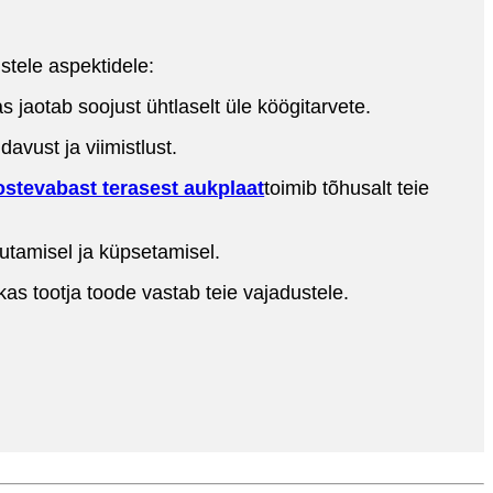
tele aspektidele:
s jaotab soojust ühtlaselt üle köögitarvete.
davust ja viimistlust.
stevabast terasest aukplaat
toimib tõhusalt teie
mutamisel ja küpsetamisel.
 kas tootja toode vastab teie vajadustele.