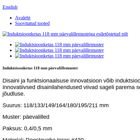
English
Avaleht
Soovitatud tooted
Induktsioonketas 118 mm päevalillemuster
Disaini ja funktsionaalsuse innovatsioon võib induktsio
Innovatiivsed disainilahendused viivad sageli parema s
jõudluse.
Suurus: 118/133/149/164/180/195/211 mm
Muster: päevalilled
Paksus: 0,4/0,5 mm