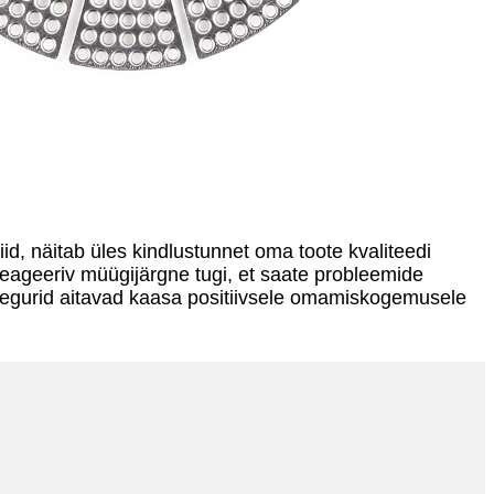
id, näitab üles kindlustunnet oma toote kvaliteedi
reageeriv müügijärgne tugi, et saate probleemide
 tegurid aitavad kaasa positiivsele omamiskogemusele