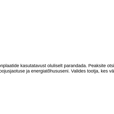
onplaatide kasutatavust oluliselt parandada. Peaksite ots
oojusjaotuse ja energiatõhususeni. Valides tootja, kes v