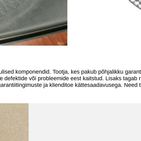
lulised komponendid. Tootja, kes pakub põhjalikku garanti
e defektide või probleemide eest kaitstud. Lisaks tagab 
garantiitingimuste ja klienditoe kättesaadavusega. Need