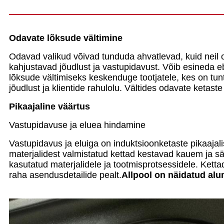
Odavate lõksude vältimine
Odavad valikud võivad tunduda ahvatlevad, kuid neil o
kahjustavad jõudlust ja vastupidavust. Võib esineda 
lõksude vältimiseks keskenduge tootjatele, kes on tunt
jõudlust ja klientide rahulolu. Vältides odavate ketast
Pikaajaline väärtus
Vastupidavuse ja eluea hindamine
Vastupidavus ja eluiga on induktsioonketaste pikaajal
materjalidest valmistatud kettad kestavad kauem ja sä
kasutatud materjalidele ja tootmisprotsessidele. Kett
raha asendusdetailide pealt.
Allpool on näidatud alum