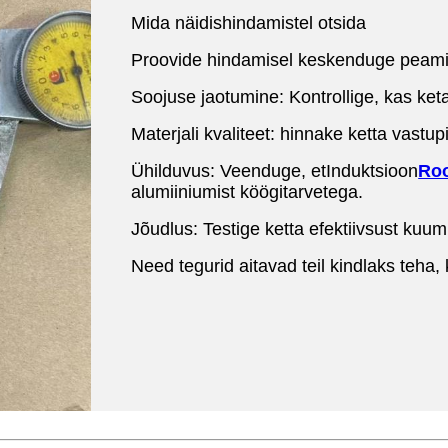
Mida näidishindamistel otsida
Proovide hindamisel keskenduge peamis
Soojuse jaotumine: Kontrollige, kas keta
Materjali kvaliteet: hinnake ketta vastupi
Ühilduvus: Veenduge, et
Induktsioon
Roo
alumiiniumist köögitarvetega.
Jõudlus: Testige ketta efektiivsust kuu
Need tegurid aitavad teil kindlaks teha,