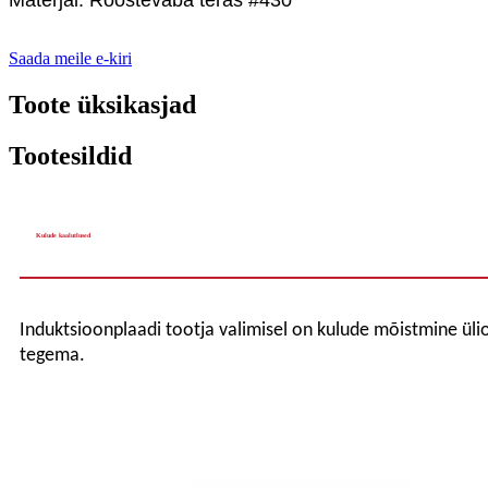
Materjal: Roostevaba teras #430
Saada meile e-kiri
Toote üksikasjad
Tootesildid
Kulude kaalutlused
Induktsioonplaadi tootja valimisel on kulude mõistmine üliol
tegema.