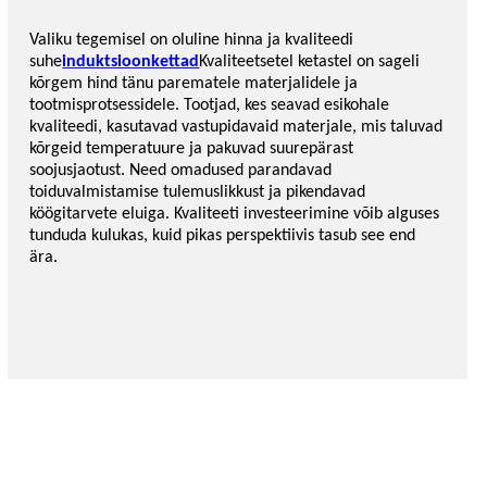
Valiku tegemisel on oluline hinna ja kvaliteedi
suhe
induktsioonkettad
Kvaliteetsetel ketastel on sageli
kõrgem hind tänu parematele materjalidele ja
tootmisprotsessidele. Tootjad, kes seavad esikohale
kvaliteedi, kasutavad vastupidavaid materjale, mis taluvad
kõrgeid temperatuure ja pakuvad suurepärast
soojusjaotust. Need omadused parandavad
toiduvalmistamise tulemuslikkust ja pikendavad
köögitarvete eluiga. Kvaliteeti investeerimine võib alguses
tunduda kulukas, kuid pikas perspektiivis tasub see end
ära.