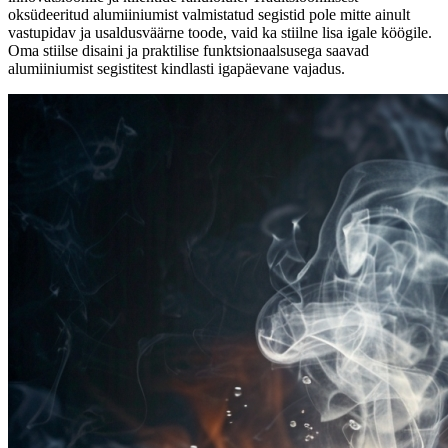
oksüdeeritud alumiiniumist valmistatud segistid pole mitte ainult
vastupidav ja usaldusväärne toode, vaid ka stiilne lisa igale köögile.
Oma stiilse disaini ja praktilise funktsionaalsusega saavad
alumiiniumist segistitest kindlasti igapäevane vajadus.