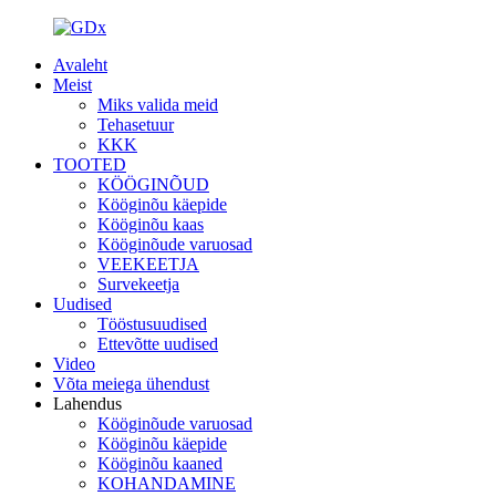
Avaleht
Meist
Miks valida meid
Tehasetuur
KKK
TOOTED
KÖÖGINÕUD
Kööginõu käepide
Kööginõu kaas
Kööginõude varuosad
VEEKEETJA
Survekeetja
Uudised
Tööstusuudised
Ettevõtte uudised
Video
Võta meiega ühendust
Lahendus
Kööginõude varuosad
Kööginõu käepide
Kööginõu kaaned
KOHANDAMINE