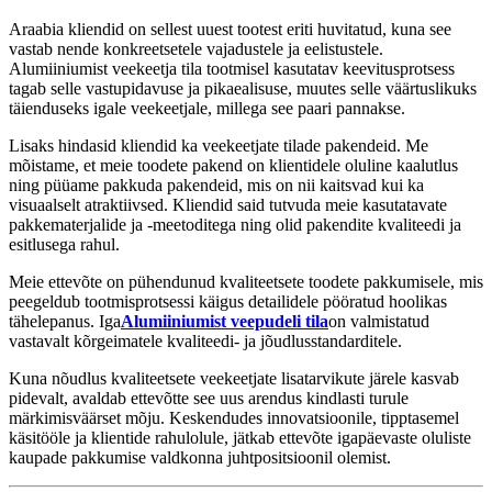
Araabia kliendid on sellest uuest tootest eriti huvitatud, kuna see
vastab nende konkreetsetele vajadustele ja eelistustele.
Alumiiniumist veekeetja tila tootmisel kasutatav keevitusprotsess
tagab selle vastupidavuse ja pikaealisuse, muutes selle väärtuslikuks
täienduseks igale veekeetjale, millega see paari pannakse.
Lisaks hindasid kliendid ka veekeetjate tilade pakendeid. Me
mõistame, et meie toodete pakend on klientidele oluline kaalutlus
ning püüame pakkuda pakendeid, mis on nii kaitsvad kui ka
visuaalselt atraktiivsed. Kliendid said tutvuda meie kasutatavate
pakkematerjalide ja -meetoditega ning olid pakendite kvaliteedi ja
esitlusega rahul.
Meie ettevõte on pühendunud kvaliteetsete toodete pakkumisele, mis
peegeldub tootmisprotsessi käigus detailidele pööratud hoolikas
tähelepanus. Iga
Alumiiniumist veepudeli tila
on valmistatud
vastavalt kõrgeimatele kvaliteedi- ja jõudlusstandarditele.
Kuna nõudlus kvaliteetsete veekeetjate lisatarvikute järele kasvab
pidevalt, avaldab ettevõtte see uus arendus kindlasti turule
märkimisväärset mõju. Keskendudes innovatsioonile, tipptasemel
käsitööle ja klientide rahulolule, jätkab ettevõte igapäevaste oluliste
kaupade pakkumise valdkonna juhtpositsioonil olemist.