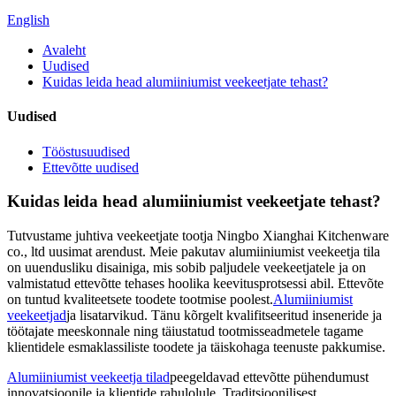
English
Avaleht
Uudised
Kuidas leida head alumiiniumist veekeetjate tehast?
Uudised
Tööstusuudised
Ettevõtte uudised
Kuidas leida head alumiiniumist veekeetjate tehast?
Tutvustame juhtiva veekeetjate tootja Ningbo Xianghai Kitchenware
co., ltd uusimat arendust. Meie pakutav alumiiniumist veekeetja tila
on uuendusliku disainiga, mis sobib paljudele veekeetjatele ja on
valmistatud ettevõtte tehases hoolika keevitusprotsessi abil. Ettevõte
on tuntud kvaliteetsete toodete tootmise poolest.
Alumiiniumist
veekeetjad
ja lisatarvikud. Tänu kõrgelt kvalifitseeritud inseneride ja
töötajate meeskonnale ning täiustatud tootmisseadmetele tagame
klientidele esmaklassiliste toodete ja täiskohaga teenuste pakkumise.
Alumiiniumist veekeetja tilad
peegeldavad ettevõtte pühendumust
innovatsioonile ja klientide rahulolule. Traditsioonilisest