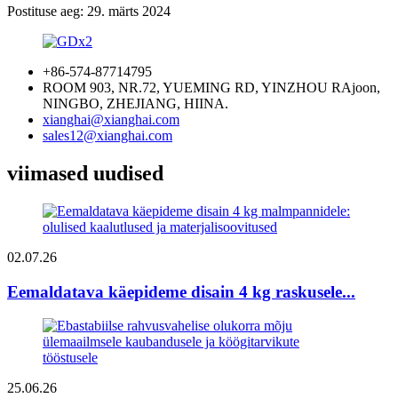
Postituse aeg: 29. märts 2024
+86-574-87714795
ROOM 903, NR.72, YUEMING RD, YINZHOU RAjoon,
NINGBO, ZHEJIANG, HIINA.
xianghai@xianghai.com
sales12@xianghai.com
viimased uudised
02.07.26
Eemaldatava käepideme disain 4 kg raskusele...
25.06.26