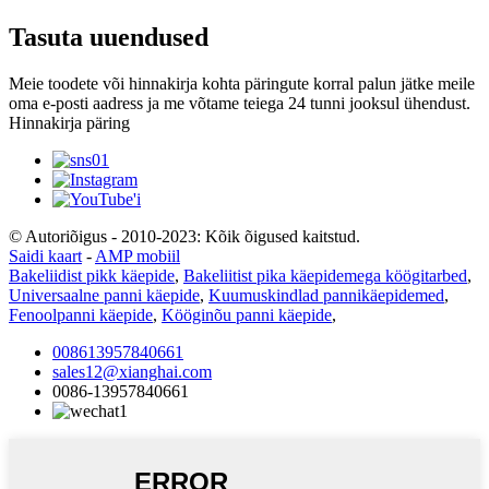
Tasuta uuendused
Meie toodete või hinnakirja kohta päringute korral palun jätke meile
oma e-posti aadress ja me võtame teiega 24 tunni jooksul ühendust.
Hinnakirja päring
© Autoriõigus - 2010-2023: Kõik õigused kaitstud.
Saidi kaart
-
AMP mobiil
Bakeliidist pikk käepide
,
Bakeliitist pika käepidemega köögitarbed
,
Universaalne panni käepide
,
Kuumuskindlad pannikäepidemed
,
Fenoolpanni käepide
,
Kööginõu panni käepide
,
008613957840661
sales12@xianghai.com
0086-13957840661