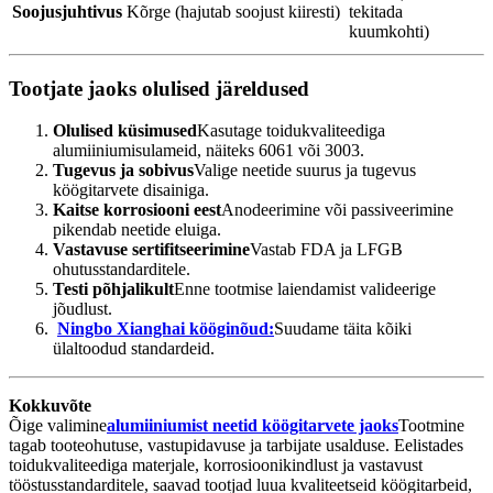
Soojusjuhtivus
Kõrge (hajutab soojust kiiresti)
tekitada
kuumkohti)
Tootjate jaoks olulised järeldused
Olulised küsimused
Kasutage toidukvaliteediga
alumiiniumisulameid, näiteks 6061 või 3003.
Tugevus ja sobivus
Valige neetide suurus ja tugevus
köögitarvete disainiga.
Kaitse korrosiooni eest
Anodeerimine või passiveerimine
pikendab neetide eluiga.
Vastavuse sertifitseerimine
Vastab FDA ja LFGB
ohutusstandarditele.
Testi põhjalikult
Enne tootmise laiendamist valideerige
jõudlust.
Ningbo Xianghai kööginõud:
Suudame täita kõiki
ülaltoodud standardeid.
Kokkuvõte
Õige valimine
alumiiniumist neetid köögitarvete jaoks
Tootmine
tagab tooteohutuse, vastupidavuse ja tarbijate usalduse. Eelistades
toidukvaliteediga materjale, korrosioonikindlust ja vastavust
tööstusstandarditele, saavad tootjad luua kvaliteetseid köögitarbeid,