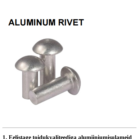
1. Eelistage toidukvaliteediga alumiiniumisulameid