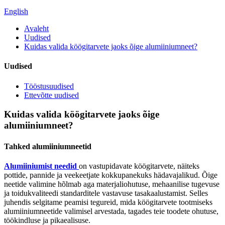
English
Avaleht
Uudised
Kuidas valida köögitarvete jaoks õige alumiiniumneet?
Uudised
Tööstusuudised
Ettevõtte uudised
Kuidas valida köögitarvete jaoks õige
alumiiniumneet?
Tahked alumiiniumneetid
Alumiiniumist needid
on vastupidavate köögitarvete, näiteks
pottide, pannide ja veekeetjate kokkupanekuks hädavajalikud. Õige
neetide valimine hõlmab aga materjaliohutuse, mehaanilise tugevuse
ja toidukvaliteedi standarditele vastavuse tasakaalustamist. Selles
juhendis selgitame peamisi tegureid, mida köögitarvete tootmiseks
alumiiniumneetide valimisel arvestada, tagades teie toodete ohutuse,
töökindluse ja pikaealisuse.