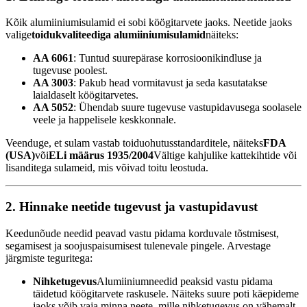
Kõik alumiiniumisulamid ei sobi köögitarvete jaoks. Neetide jaoks
valige
toidukvaliteediga alumiiniumisulamid
näiteks:
AA 6061
: Tuntud suurepärase korrosioonikindluse ja
tugevuse poolest.
AA 3003
: Pakub head vormitavust ja seda kasutatakse
laialdaselt köögitarvetes.
AA 5052
: Ühendab suure tugevuse vastupidavusega soolasele
veele ja happelisele keskkonnale.
Veenduge, et sulam vastab toiduohutusstandarditele, näiteks
FDA
(USA)
või
ELi määrus 1935/2004
Vältige kahjulike kattekihtide või
lisanditega sulameid, mis võivad toitu leostuda.
2. Hinnake neetide tugevust ja vastupidavust
Keedunõude needid peavad vastu pidama korduvale tõstmisest,
segamisest ja soojuspaisumisest tulenevale pingele. Arvestage
järgmiste teguritega:
Nihketugevus
Alumiiniumneedid peaksid vastu pidama
täidetud köögitarvete raskusele. Näiteks suure poti käepideme
jaoks võib vaja minna neete, mille nihketugevus on vähemalt