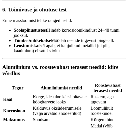
6. Toimivuse ja ohutuse test
Enne masstootmist tehke ranged testid:
Soolapihustustest
Hindab korrosioonikindlust 24–48 tunni
jooksul.
Tõmbe-/nihkekatse
Mõõdab neetide tugevust pinge all.
Leostumiskatse
Tagab, et kahjulikud metallid (nt plii,
kaadmium) ei satuks toitu.
Alumiinium vs. roostevabast terasest needid: kiire
võrdlus
Roostevabast
Tegur
Alumiiniumist needid
terasest needid
Kerge, ideaalne käeshoitavate
Raskem, aga
Kaal
köögitarvete jaoks
tugevam
Kalduvus oksüdeerumisele
Loomulikult
Korrosioon
(välja arvatud anodeeritud)
roostekindel
Maksumus
Soodsam
Kõrgem hind
Madal (võib