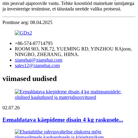
mis peavad ajaproovile vastu. Tehke koostööd mainekate tarnijatega
ja investeerige testimisse, et täiustada neetide valiku protsessi.
Postituse aeg: 08.04.2025
+86-574-87714795
ROOM 903, NR.72, YUEMING RD, YINZHOU RAjoon,
NINGBO, ZHEJIANG, HIINA.
xianghai@xianghai.com
sales12@xianghai.com
viimased uudised
02.07.26
Eemaldatava käepideme disain 4 kg raskusele...