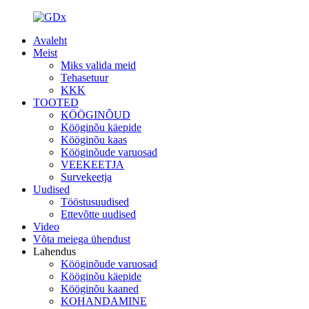
Avaleht
Meist
Miks valida meid
Tehasetuur
KKK
TOOTED
KÖÖGINÕUD
Kööginõu käepide
Kööginõu kaas
Kööginõude varuosad
VEEKEETJA
Survekeetja
Uudised
Tööstusuudised
Ettevõtte uudised
Video
Võta meiega ühendust
Lahendus
Kööginõude varuosad
Kööginõu käepide
Kööginõu kaaned
KOHANDAMINE