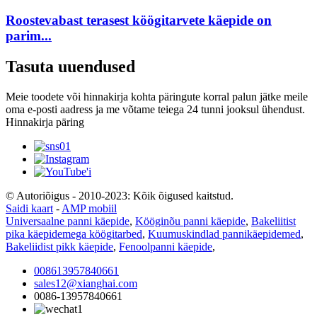
Roostevabast terasest köögitarvete käepide on
parim...
Tasuta uuendused
Meie toodete või hinnakirja kohta päringute korral palun jätke meile
oma e-posti aadress ja me võtame teiega 24 tunni jooksul ühendust.
Hinnakirja päring
© Autoriõigus - 2010-2023: Kõik õigused kaitstud.
Saidi kaart
-
AMP mobiil
Universaalne panni käepide
,
Kööginõu panni käepide
,
Bakeliitist
pika käepidemega köögitarbed
,
Kuumuskindlad pannikäepidemed
,
Bakeliidist pikk käepide
,
Fenoolpanni käepide
,
008613957840661
sales12@xianghai.com
0086-13957840661