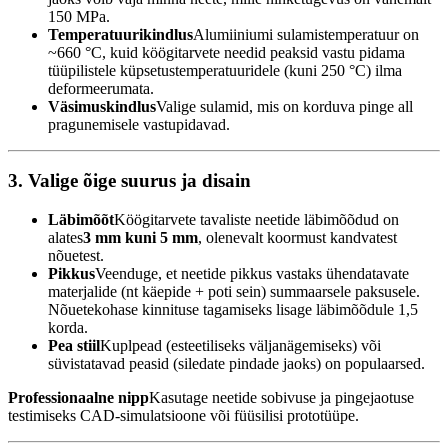
150 MPa.
Temperatuurikindlus
Alumiiniumi sulamistemperatuur on
~660 °C, kuid köögitarvete needid peaksid vastu pidama
tüüpilistele küpsetustemperatuuridele (kuni 250 °C) ilma
deformeerumata.
Väsimuskindlus
Valige sulamid, mis on korduva pinge all
pragunemisele vastupidavad.
3. Valige õige suurus ja disain
Läbimõõt
Köögitarvete tavaliste neetide läbimõõdud on
alates
3 mm kuni 5 mm
, olenevalt koormust kandvatest
nõuetest.
Pikkus
Veenduge, et neetide pikkus vastaks ühendatavate
materjalide (nt käepide + poti sein) summaarsele paksusele.
Nõuetekohase kinnituse tagamiseks lisage läbimõõdule 1,5
korda.
Pea stiil
Kuplpead (esteetiliseks väljanägemiseks) või
süvistatavad peasid (siledate pindade jaoks) on populaarsed.
Professionaalne nipp
Kasutage neetide sobivuse ja pingejaotuse
testimiseks CAD-simulatsioone või füüsilisi prototüüpe.