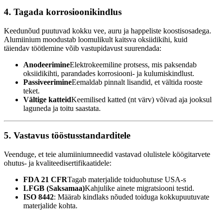
4. Tagada korrosioonikindlus
Keedunõud puutuvad kokku vee, auru ja happeliste koostisosadega.
Alumiinium moodustab loomulikult kaitsva oksiidikihi, kuid
täiendav töötlemine võib vastupidavust suurendada:
Anodeerimine
Elektrokeemiline protsess, mis paksendab
oksiidikihti, parandades korrosiooni- ja kulumiskindlust.
Passiveerimine
Eemaldab pinnalt lisandid, et vältida rooste
teket.
Vältige katteid
Keemilised katted (nt värv) võivad aja jooksul
laguneda ja toitu saastata.
5. Vastavus tööstusstandarditele
Veenduge, et teie alumiiniumneedid vastavad olulistele köögitarvete
ohutus- ja kvaliteedisertifikaatidele:
FDA 21 CFR
Tagab materjalide toiduohutuse USA-s
LFGB (Saksamaa)
Kahjulike ainete migratsiooni testid.
ISO 8442
: Määrab kindlaks nõuded toiduga kokkupuutuvate
materjalide kohta.