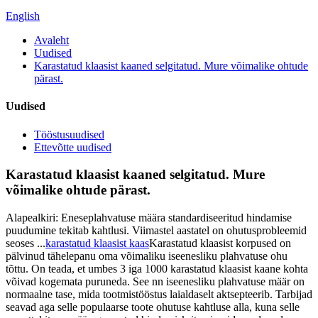
English
Avaleht
Uudised
Karastatud klaasist kaaned selgitatud. Mure võimalike ohtude
pärast.
Uudised
Tööstusuudised
Ettevõtte uudised
Karastatud klaasist kaaned selgitatud. Mure
võimalike ohtude pärast.
Alapealkiri: Eneseplahvatuse määra standardiseeritud hindamise
puudumine tekitab kahtlusi. Viimastel aastatel on ohutusprobleemid
seoses ...
karastatud klaasist kaas
Karastatud klaasist korpused on
pälvinud tähelepanu oma võimaliku iseenesliku plahvatuse ohu
tõttu. On teada, et umbes 3 iga 1000 karastatud klaasist kaane kohta
võivad kogemata puruneda. See nn iseenesliku plahvatuse määr on
normaalne tase, mida tootmistööstus laialdaselt aktsepteerib. Tarbijad
seavad aga selle populaarse toote ohutuse kahtluse alla, kuna selle