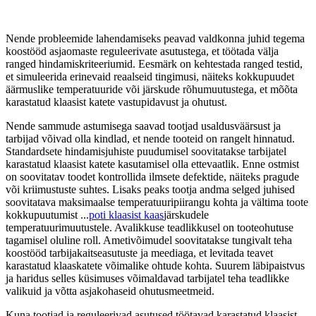
Nende probleemide lahendamiseks peavad valdkonna juhid tegema
koostööd asjaomaste reguleerivate asutustega, et töötada välja
ranged hindamiskriteeriumid. Eesmärk on kehtestada ranged testid,
et simuleerida erinevaid reaalseid tingimusi, näiteks kokkupuudet
äärmuslike temperatuuride või järskude rõhumuutustega, et mõõta
karastatud klaasist katete vastupidavust ja ohutust.
Nende sammude astumisega saavad tootjad usaldusväärsust ja
tarbijad võivad olla kindlad, et nende tooteid on rangelt hinnatud.
Standardsete hindamisjuhiste puudumisel soovitatakse tarbijatel
karastatud klaasist katete kasutamisel olla ettevaatlik. Enne ostmist
on soovitatav toodet kontrollida ilmsete defektide, näiteks pragude
või kriimustuste suhtes. Lisaks peaks tootja andma selged juhised
soovitatava maksimaalse temperatuuripiirangu kohta ja vältima toote
kokkupuutumist ...
poti klaasist kaas
järskudele
temperatuurimuutustele. Avalikkuse teadlikkusel on tooteohutuse
tagamisel oluline roll. Ametivõimudel soovitatakse tungivalt teha
koostööd tarbijakaitseasutuste ja meediaga, et levitada teavet
karastatud klaaskatete võimalike ohtude kohta. Suurem läbipaistvus
ja haridus selles küsimuses võimaldavad tarbijatel teha teadlikke
valikuid ja võtta asjakohaseid ohutusmeetmeid.
Kuna tootjad ja reguleerivad asutused töötavad karastatud klaasist