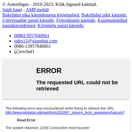
© Autoriõigus - 2010-2023: Kõik õigused kaitstud.
Saidi kaart
-
AMP mobiil
Bakeliitist pika käepidemega köögitarbed
,
Bakeliidist pikk käepide
,
Universaalne panni käepide
,
Fenoolpanni käepide
,
Kuumuskindlad
pannikäepidemed
,
Kööginõu panni käepide
,
008613957840661
sales12@xianghai.com
0086-13957840661