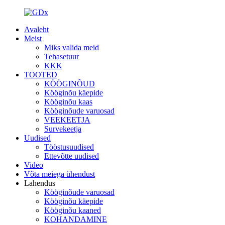
Avaleht
Meist
Miks valida meid
Tehasetuur
KKK
TOOTED
KÖÖGINÕUD
Kööginõu käepide
Kööginõu kaas
Kööginõude varuosad
VEEKEETJA
Survekeetja
Uudised
Tööstusuudised
Ettevõtte uudised
Video
Võta meiega ühendust
Lahendus
Kööginõude varuosad
Kööginõu käepide
Kööginõu kaaned
KOHANDAMINE