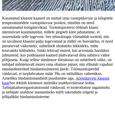
Karastatud klaasist kaaned on tuntud oma vastupidavuse ja kõrgetele
temperatuuridele vastupidavuse poolest, mistõttu on need
asendamatud köögitarvikud. Tootmisprotsess hõlmab klaasi
intensiivset kuumutamist, millele järgneb kiire jahutamine, et
suurendada selle tugevust. See tehnoloogia võimaldab tooteid, mis
on tavalisest klaasist palju tugevamad ja millel on lisaväärtus, et need
purunevad väikesteks, suhteliselt ohututeks tükkideks, mitte
teravateks kildudeks. Siiski tekivad mured, kui arvestada haruldasi
juhtumeid, kus potiklaasist kaaned plahvatavad ilma nähtava välise
põhjuseta. Kuigi sellise sündmuse tõenäosus on suhteliselt väike, on
tarbijad mõistetavalt mures oma ohutuse pärast, mis rõhutab vajadust
standardiseeritud hindamissüsteemi järele. Tööstuseksperdid
väidavad, et iseplahvatuse määr 3‰ on mõistlikus vahemikus.
Ametliku hindamisstandardi puudumine aga...
köögitarvete klaasist
kaas
See tekitab küsimusi statistika usaldusväärsuse kohta.
Tarbijakaitseorganisatsioonid väidavad, et tooteohutuse tagamiseks
ja tarbijate usalduse taastamiseks tuleb rakendada selgeid ja
põhjalikke hindamissüsteeme.