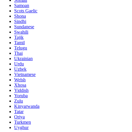
Somali
Samoan
Scots Gaelic
Shona
Sindhi
Sundanese
Swahili
Tajik
Tamil
Telugu
Thai
Ukrainian
Urdu
Uzbek
Vietnamese
Welsh
Xhosa
Yiddish
Yoruba
Zulu
Kinyarwanda
Tatar
Oriya
Turkmen
Uyghur