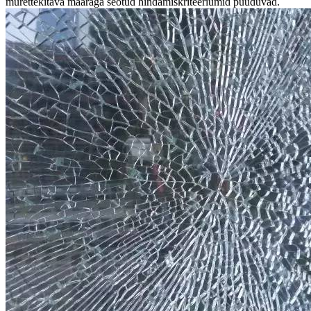
murettekitava määraga seotud hindamiskriteeriumid puuduvad.