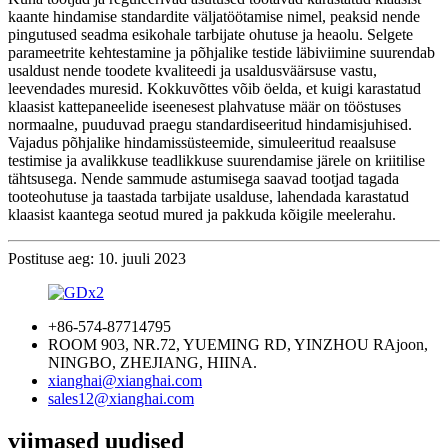
kaante hindamise standardite väljatöötamise nimel, peaksid nende
pingutused seadma esikohale tarbijate ohutuse ja heaolu. Selgete
parameetrite kehtestamine ja põhjalike testide läbiviimine suurendab
usaldust nende toodete kvaliteedi ja usaldusväärsuse vastu,
leevendades muresid. Kokkuvõttes võib öelda, et kuigi karastatud
klaasist kattepaneelide iseenesest plahvatuse määr on tööstuses
normaalne, puuduvad praegu standardiseeritud hindamisjuhised.
Vajadus põhjalike hindamissüsteemide, simuleeritud reaalsuse
testimise ja avalikkuse teadlikkuse suurendamise järele on kriitilise
tähtsusega. Nende sammude astumisega saavad tootjad tagada
tooteohutuse ja taastada tarbijate usalduse, lahendada karastatud
klaasist kaantega seotud mured ja pakkuda kõigile meelerahu.
Postituse aeg: 10. juuli 2023
+86-574-87714795
ROOM 903, NR.72, YUEMING RD, YINZHOU RAjoon,
NINGBO, ZHEJIANG, HIINA.
xianghai@xianghai.com
sales12@xianghai.com
viimased uudised